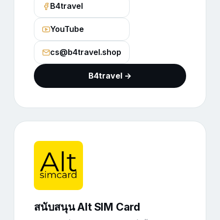
B4travel
YouTube
cs@b4travel.shop
B4travel →
สนับสนุน Alt SIM Card