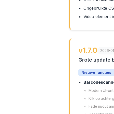
Ongebruikte CSS
Video element i
v1.7.0
2026-01
Grote update 
Nieuwe functies
Barcodescanne
Modern UI-on
Klik op achter
Fade in/out an