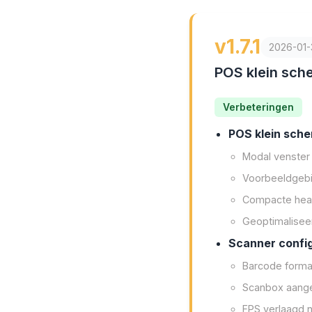
v1.7.1
2026-01-
POS klein sch
Verbeteringen
POS klein sche
Modal venster
Voorbeeldgebi
Compacte head
Geoptimalisee
Scanner confi
Barcode forma
Scanbox aange
FPS verlaagd n