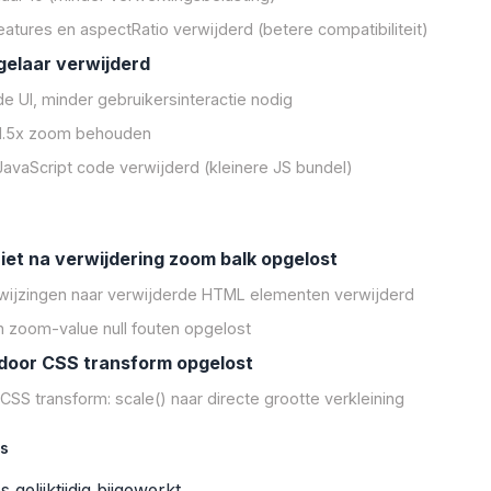
atures en aspectRatio verwijderd (betere compatibiliteit)
elaar verwijderd
 UI, minder gebruikersinteractie nodig
1.5x zoom behouden
avaScript code verwijderd (kleinere JS bundel)
iet na verwijdering zoom balk opgelost
rwijzingen naar verwijderde HTML elementen verwijderd
n zoom-value null fouten opgelost
door CSS transform opgelost
CSS transform: scale() naar directe grootte verkleining
ls
s gelijktijdig bijgewerkt