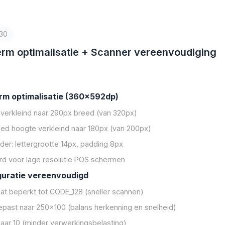
30
erm optimalisatie + Scanner vereenvoudiging
rm optimalisatie (360x592dp)
 verkleind naar 290px breed (van 320px)
ed hoogte verkleind naar 180px (van 200px)
er: lettergrootte 14px, padding 8px
rd voor lage resolutie POS schermen
guratie vereenvoudigd
at beperkt tot CODE_128 (sneller scannen)
past naar 250x100 (balans herkenning en snelheid)
aar 10 (minder verwerkingsbelasting)