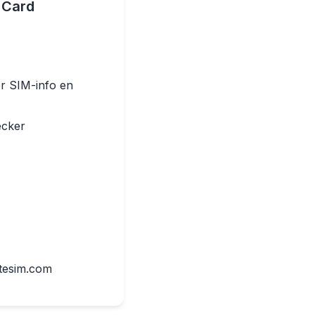
 Card
r SIM-info en
ecker
ltesim.com