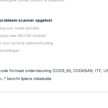
weergave zonder content te blokkeren
probleem scanner opgelost
ing voor modal animatie
past naar 280x120 (mobiel)
.5 voor correcte videoverhouding
utmeldingen
rcode formaat ondersteuning (CODE_93, CODABAR, ITF, 
." bericht tijdens initialisatie