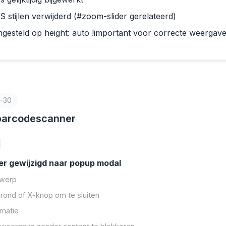
 stijlen verwijderd (#zoom-slider gerelateerd)
ngesteld op height: auto !important voor correcte weergav
-30
barcodescanner
r gewijzigd naar popup modal
twerp
grond of X-knop om te sluiten
imatie