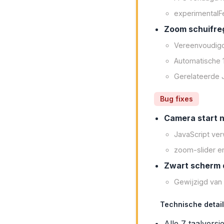
experimentalFe
Zoom schuifreg
Vereenvoudigde
Automatische 
Gerelateerde J
Bug fixes
Camera start n
JavaScript ve
zoom-slider e
Zwart scherm 
Gewijzigd van 
Technische detai
Alle 7 taalversie