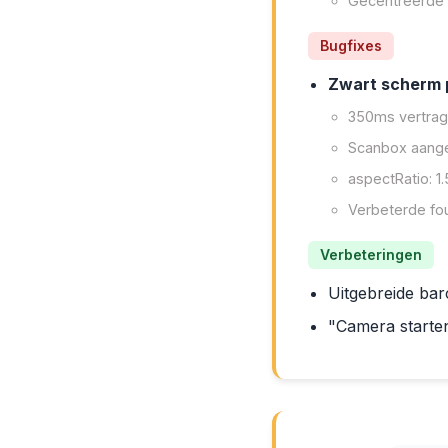
Gecentreerde 
Bugfixes
Zwart scherm 
350ms vertrag
Scanbox aange
aspectRatio: 1
Verbeterde fo
Verbeteringen
Uitgebreide ba
"Camera starten..