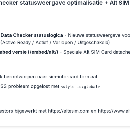
ecker statusweergave optimalisatie + Alt SIM
Data Checker statuslogica
- Nieuwe statusweergave voo
(Active Ready / Actief / Verlopen / Uitgeschakeld)
mbed versie (/embed/alt/)
- Speciale Alt SIM Card datach
ok herontworpen naar sim-info-card formaat
CSS probleem opgelost met
<style is:global>
tors bijgewerkt met https://altesim.com en https://www.a