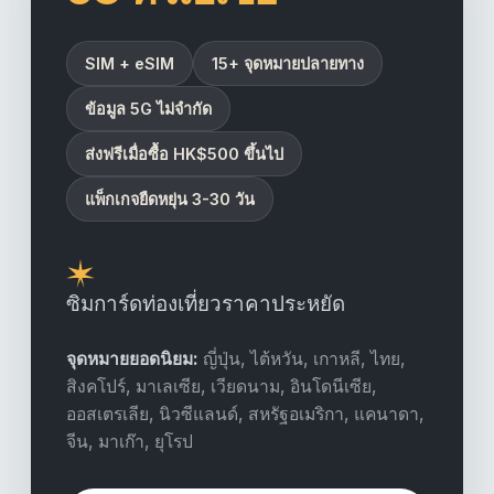
SIM + eSIM
15+ จุดหมายปลายทาง
ข้อมูล 5G ไม่จำกัด
ส่งฟรีเมื่อซื้อ HK$500 ขึ้นไป
แพ็กเกจยืดหยุ่น 3-30 วัน
ซิมการ์ดท่องเที่ยวราคาประหยัด
จุดหมายยอดนิยม:
ญี่ปุ่น, ไต้หวัน, เกาหลี, ไทย,
สิงคโปร์, มาเลเซีย, เวียดนาม, อินโดนีเซีย,
ออสเตรเลีย, นิวซีแลนด์, สหรัฐอเมริกา, แคนาดา,
จีน, มาเก๊า, ยุโรป