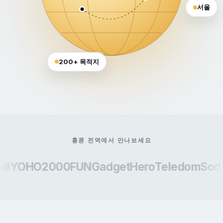
서울
200+ 목적지
홍콩 전역에서 만나보세요
YOHO
2000FUN
GadgetHero
Teledom
Soda 