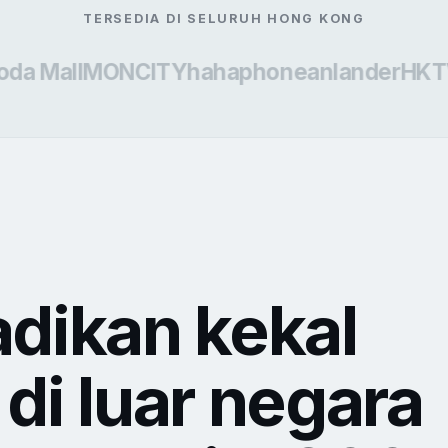
TERSEDIA DI SELURUH HONG KONG
 Mall
MONCITY
hahaphone
anlander
HKTVm
dikan kekal
di luar negara