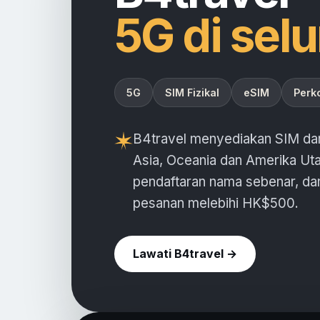
5G di sel
5G
SIM Fizikal
eSIM
Perk
B4travel menyediakan SIM dan
Asia, Oceania dan Amerika Ut
pendaftaran nama sebenar, da
pesanan melebihi HK$500.
Lawati B4travel →