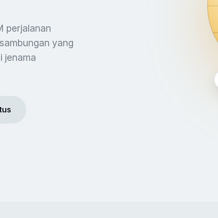
 perjalanan
 sambungan yang
ui jenama
tus