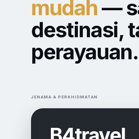
mudah
— sa
destinasi, 
perayauan.
JENAMA & PERKHIDMATAN
B4travel