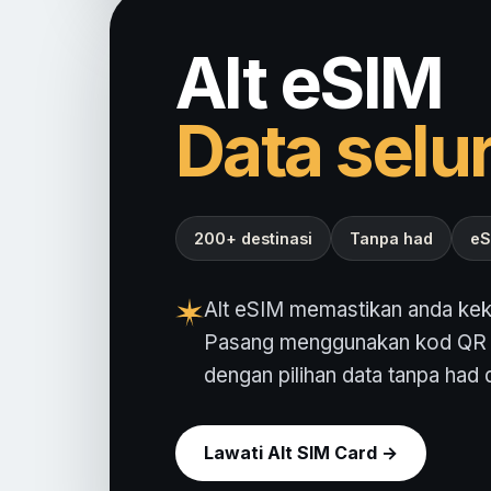
Alt eSIM
Data selu
200+ destinasi
Tanpa had
eS
Alt eSIM memastikan anda kekal
Pasang menggunakan kod QR d
dengan pilihan data tanpa ha
Lawati Alt SIM Card →