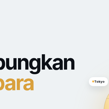
bungkan
ara
Tokyo