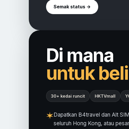
Semak status →
Di mana
untuk beli
30+ kedai runcit
HKTVmall
Y
Dapatkan B4travel dan Alt SIM
seluruh Hong Kong, atau pesan