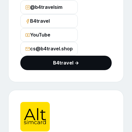
@b4travelsim
B4travel
YouTube
cs@b4travel.shop
B4travel →