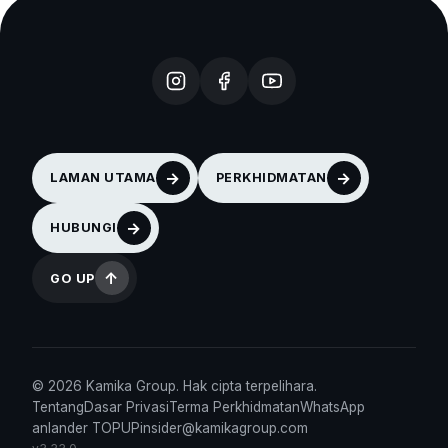
LAMAN UTAMA
PERKHIDMATAN
HUBUNGI
GO UP
© 2026 Kamika Group. Hak cipta terpelihara.
Tentang
Dasar Privasi
Terma Perkhidmatan
WhatsApp
anlander TOPUP
insider@kamikagroup.com