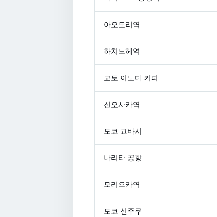
아오모리역
하치노헤역
교토 이노다 커피
신오사카역
도쿄 교바시
나리타 공항
모리오카역
도쿄 신주쿠