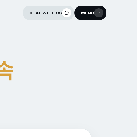
CHAT WITH US
MENU
속