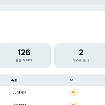
126
2
평균 MBPS
테스트 도시
속도
5G
153Mbps
예