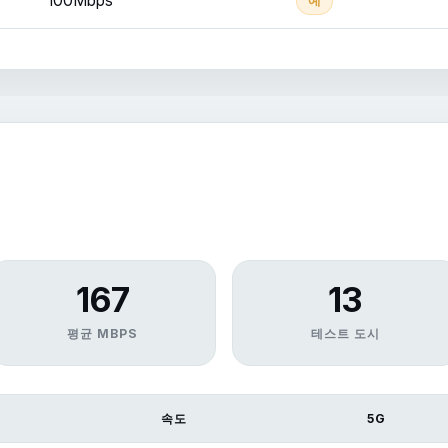
100Mbps
예
167
13
평균 MBPS
테스트 도시
속도
5G