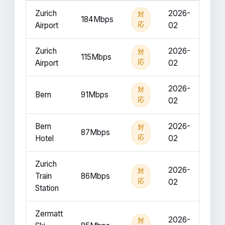
Zurich
2026-
対
184Mbps
Airport
応
02
Zurich
2026-
対
115Mbps
Airport
応
02
2026-
対
Bern
91Mbps
応
02
Bern
2026-
対
87Mbps
Hotel
応
02
Zurich
2026-
対
Train
86Mbps
応
02
Station
Zermatt
2026-
対