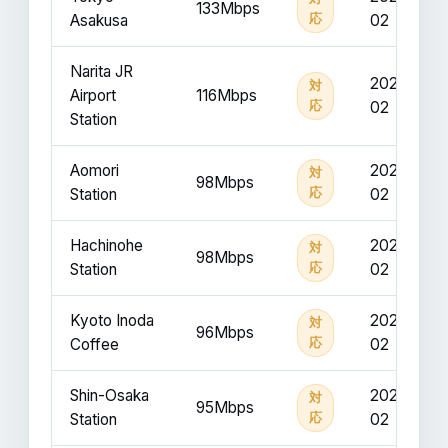
133Mbps
Asakusa
応
02
Narita JR
2025-
対
Airport
116Mbps
応
02
Station
Aomori
2025-
対
98Mbps
Station
応
02
Hachinohe
2025-
対
98Mbps
Station
応
02
Kyoto Inoda
2025-
対
96Mbps
Coffee
応
02
Shin-Osaka
2025-
対
95Mbps
Station
応
02