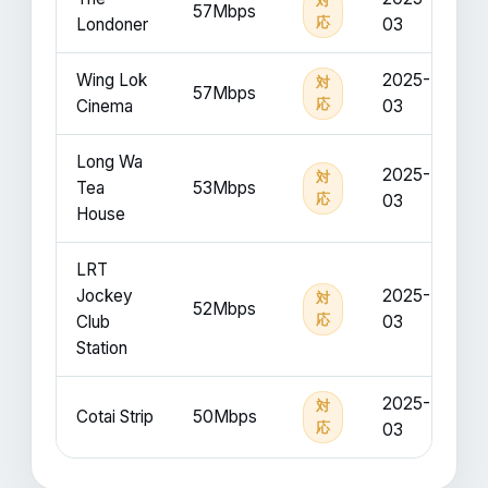
対
57Mbps
Londoner
応
03
Wing Lok
2025-
対
57Mbps
Cinema
応
03
Long Wa
2025-
対
Tea
53Mbps
応
03
House
LRT
Jockey
2025-
対
52Mbps
Club
応
03
Station
2025-
対
Cotai Strip
50Mbps
応
03