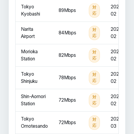
Tokyo
2025-
対
89Mbps
Kyobashi
応
02
Narita
2025-
対
84Mbps
Airport
応
02
Morioka
2025-
対
82Mbps
Station
応
02
Tokyo
2025-
対
78Mbps
Shinjuku
応
02
Shin-Aomori
2025-
対
72Mbps
Station
応
02
Tokyo
2025-
対
72Mbps
Omotesando
応
03