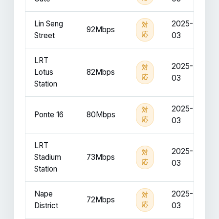
Lin Seng
2025-
対
92Mbps
Street
応
03
LRT
2025-
対
Lotus
82Mbps
応
03
Station
2025-
対
Ponte 16
80Mbps
応
03
LRT
2025-
対
Stadium
73Mbps
応
03
Station
Nape
2025-
対
72Mbps
District
応
03