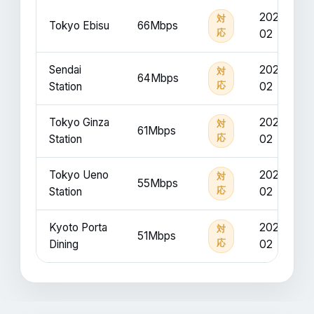
2025-
対
Tokyo Ebisu
66Mbps
応
02
Sendai
2025-
対
64Mbps
Station
応
02
Tokyo Ginza
2025-
対
61Mbps
Station
応
02
Tokyo Ueno
2025-
対
55Mbps
Station
応
02
Kyoto Porta
2025-
対
51Mbps
Dining
応
02