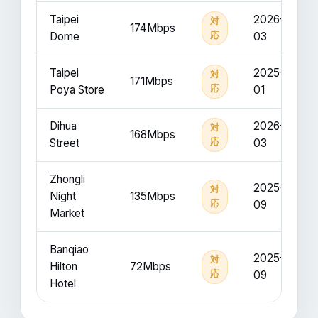
Taipei
2026-
対
174Mbps
Dome
応
03
Taipei
2025-
対
171Mbps
Poya Store
応
01
Dihua
2026-
対
168Mbps
Street
応
03
Zhongli
2025-
対
Night
135Mbps
応
09
Market
Banqiao
2025-
対
Hilton
72Mbps
応
09
Hotel