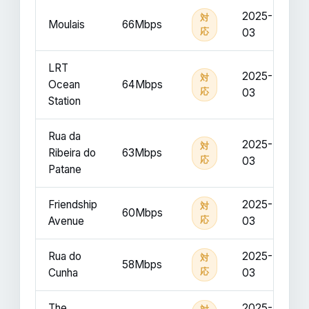
2025-
対
Moulais
66Mbps
応
03
LRT
2025-
対
Ocean
64Mbps
応
03
Station
Rua da
2025-
対
Ribeira do
63Mbps
応
03
Patane
Friendship
2025-
対
60Mbps
Avenue
応
03
Rua do
2025-
対
58Mbps
Cunha
応
03
The
2025-