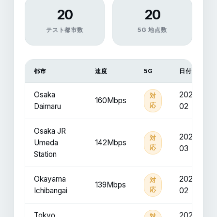
20
20
テスト都市数
5G 地点数
都市
速度
5G
日付
Osaka
2025-
対
160Mbps
Daimaru
応
02
Osaka JR
2025-
対
Umeda
142Mbps
応
03
Station
Okayama
2025-
対
139Mbps
Ichibangai
応
02
Tokyo
2025-
対