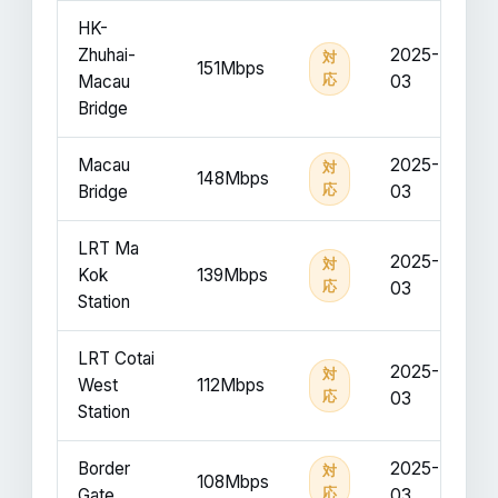
HK-
Zhuhai-
2025-
対
151Mbps
Macau
応
03
Bridge
Macau
2025-
対
148Mbps
Bridge
応
03
LRT Ma
2025-
対
Kok
139Mbps
応
03
Station
LRT Cotai
2025-
対
West
112Mbps
応
03
Station
Border
2025-
対
108Mbps
Gate
応
03