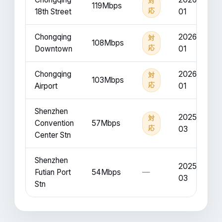
対
119Mbps
18th Street
応
01
Chongqing
2026-
対
108Mbps
Downtown
応
01
Chongqing
2026-
対
103Mbps
Airport
応
01
Shenzhen
2025-
対
Convention
57Mbps
応
03
Center Stn
Shenzhen
2025-
Futian Port
54Mbps
—
03
Stn