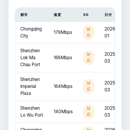
都市
速度
5G
日付
Chongqing
2026-
対
179Mbps
City
応
01
Shenzhen
2025-
対
Lok Ma
166Mbps
応
03
Chau Port
Shenzhen
2025-
対
Imperial
164Mbps
応
03
Plaza
Shenzhen
2025-
対
140Mbps
Lo Wu Port
応
03
Chongqing
2026-