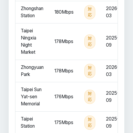
Zhongshan
2026-
対
180Mbps
Station
応
03
Taipei
Ningxia
2025-
対
178Mbps
Night
応
09
Market
Zhongyuan
2026-
対
178Mbps
Park
応
03
Taipei Sun
2025-
対
Yat-sen
176Mbps
応
09
Memorial
Taipei
2025-
対
175Mbps
Station
応
09